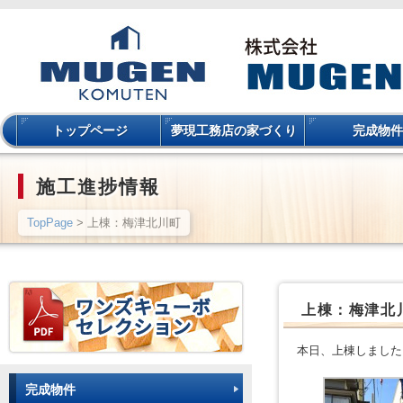
トップページ
夢現工務店の家づくり
完成物件
施工進捗情報
TopPage
> 上棟：梅津北川町
上棟：梅津北
本日、上棟しました
完成物件