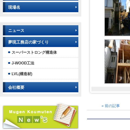
現場名
ニュース
夢現工務店の家づくり
スーパーストロング構造体
J-WOOD工法
LVL(構造材)
会社概要
«
前の記事