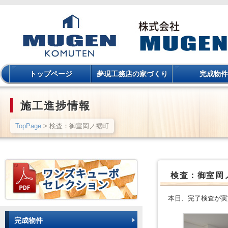
トップページ
夢現工務店の家づくり
完成物件
施工進捗情報
TopPage
> 検査：御室岡ノ裾町
検査：御室岡
本日、完了検査が実
完成物件