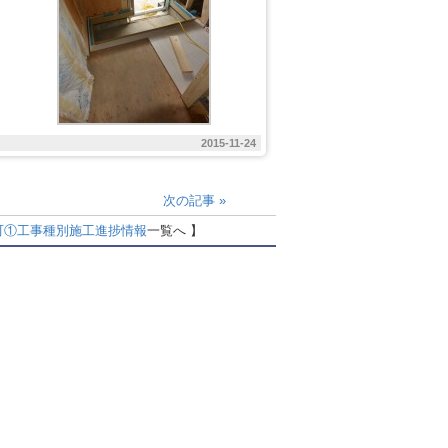
2015-11-24
次の記事
»
町①
工事種別
施工進捗情報
一覧へ 】