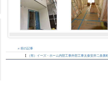
«
前の記事
【
（有）イーズ・ホーム
内部工事
外部工事
太秦安井二条裏