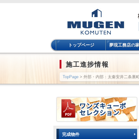
トップページ
夢現工務店の
施工進捗情報
TopPage
> 外部・内部：太秦安井二条裏
完成物件