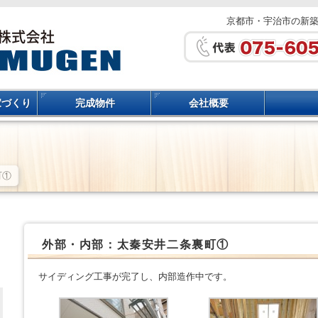
京都市・宇治市の新
家づくり
完成物件
会社概要
町①
外部・内部：太秦安井二条裏町①
サイディング工事が完了し、内部造作中です。