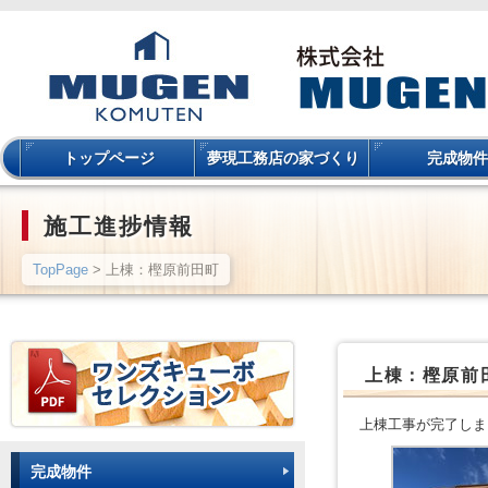
トップページ
夢現工務店の家づくり
完成物件
施工進捗情報
TopPage
> 上棟：樫原前田町
上棟：樫原前
上棟工事が完了しま
完成物件