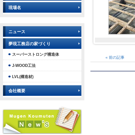
現場名
ニュース
夢現工務店の家づくり
スーパーストロング構造体
«
前の記事
J-WOOD工法
LVL(構造材)
会社概要