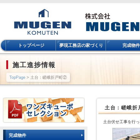
トップページ
夢現工務店の家づくり
完成物件
施工進捗情報
TopPage
> 土台：嵯峨折戸町②
土台：嵯峨折
土台伏せ工事を行っ
完成物件