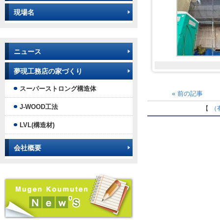
現場名
ニュース
夢現工務店の家づくり
スーパーストロング構造体
«
前の記事
J-WOOD工法
【
（
LVL(構造材)
会社概要