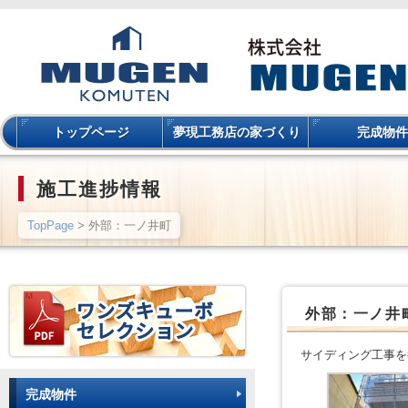
トップページ
夢現工務店の家づくり
完成物件
施工進捗情報
TopPage
> 外部：一ノ井町
外部：一ノ井
サイディング工事を
完成物件