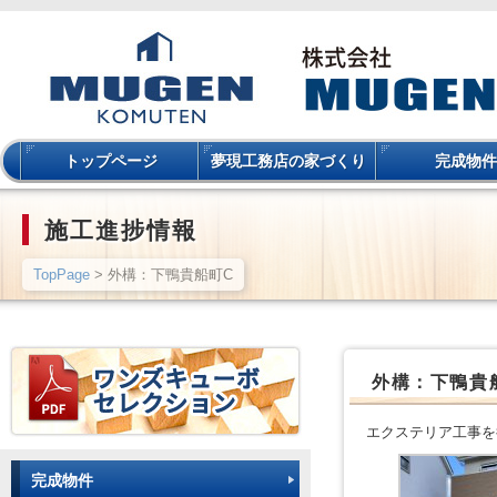
トップページ
夢現工務店の家づくり
完成物件
施工進捗情報
TopPage
> 外構：下鴨貴船町C
外構：下鴨貴
エクステリア工事を
完成物件